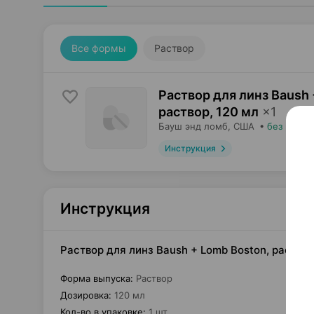
Все формы
Раствор
Раствор для линз Baush 
раствор
,
120 мл
×
1
Бауш энд ломб
, США
•
без рецеп
Инструкция
Инструкция
Раствор для линз Baush + Lomb Boston, раство
Форма выпуска
:
Раствор
Дозировка
:
120 мл
Кол-во в упаковке
:
1 шт.