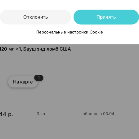
Отклонить
Принять
Персональные настройки Cookie
120 мл ×1, Бауш энд ломб США
1
На карте
44 р.
3 шт.
обновл. в 03:04