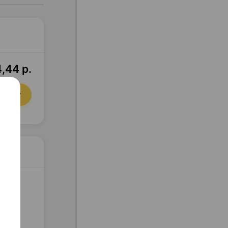
,44 р.
орзину