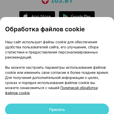
Обработка файлов cookie
О проекте
Новости проекта
Наш сайт использует файлы cookie для обеспечения
удобства пользователей сайта, его улучшения, сбора
Размещение рекламы
Медицинский маркетинг
статистики и предоставления персонализированных
Публичный договор
Доставка
рекомендаций.
Пользовательское соглашение
Вы можете настроить параметры использования файлов
Способы оплаты
Вакансии
Партнеры
cookie или изменить свое согласие в более позднее время.
Написать руководителю 103.by
Для получения дополнительной информации о целях,
сроках и порядке использования файлов cookie вы
Написать в поддержку
можете ознакомиться с нашей
Политикой обработки
Персональные настройки Cookie
файлов cookie
Обработка персональных данных
Принять