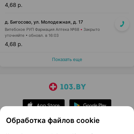
4,68 р.
д. Бигосово, ул. Молодежная, д. 17
Витебское РУП Фармация Аптека №68
Закрыто
уточняйте
обновл. в 16:03
4,68 р.
Показать еще
Обработка файлов cookie