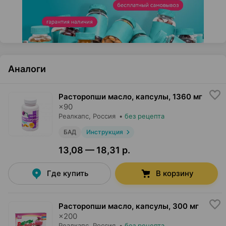
Аналоги
Расторопши масло, капсулы
,
1360 мг
×
90
Реалкапс
, Россия
•
без рецепта
БАД
Инструкция
13,08 — 18,31 р.
Где купить
В корзину
Расторопши масло, капсулы
,
300 мг
×
200
Реалкапс
, Россия
•
без рецепта