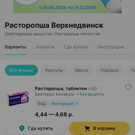
Расторопша Верхнедвинск
Действующее вещество
:
Расторопша пятнистая
Варианты
Аналоги
Где купить
Инструкция
Все формы
Капсулы
Масло
Порошок
Т
Расторопша, таблетки
×
30
Биотерра
, Беларусь
•
без рецепта
БАД
Инструкция
4,44 — 4,68 р.
Где купить
В корзину