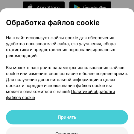
Обработка файлов cookie
О проекте
Новости проекта
Наш сайт использует файлы cookie для обеспечения
удобства пользователей сайта, его улучшения, сбора
Размещение рекламы
Медицинский маркетинг
статистики и предоставления персонализированных
Публичный договор
Доставка
рекомендаций.
Пользовательское соглашение
Вы можете настроить параметры использования файлов
Способы оплаты
Вакансии
Партнеры
cookie или изменить свое согласие в более позднее время.
Написать руководителю 103.by
Для получения дополнительной информации о целях,
сроках и порядке использования файлов cookie вы
Написать в поддержку
можете ознакомиться с нашей
Политикой обработки
Персональные настройки Cookie
файлов cookie
Обработка персональных данных
Принять
© 2026 ООО «Артокс Лаб», УНП 191700409 | 220012, Республика Беларусь,
г. Минск, улица Толбухина, 2, пом. 16 | help@103.by
|
Служба поддержки
+375 291212755
Отклонить