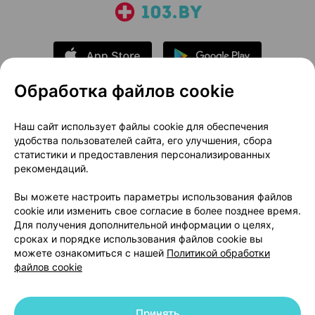
Обработка файлов cookie
О проекте
Новости проекта
Наш сайт использует файлы cookie для обеспечения
удобства пользователей сайта, его улучшения, сбора
Размещение рекламы
Медицинский маркетинг
статистики и предоставления персонализированных
Публичный договор
Доставка
рекомендаций.
Пользовательское соглашение
Вы можете настроить параметры использования файлов
Способы оплаты
Вакансии
Партнеры
cookie или изменить свое согласие в более позднее время.
Написать руководителю 103.by
Для получения дополнительной информации о целях,
сроках и порядке использования файлов cookie вы
Написать в поддержку
можете ознакомиться с нашей
Политикой обработки
Персональные настройки Cookie
файлов cookie
Обработка персональных данных
Принять