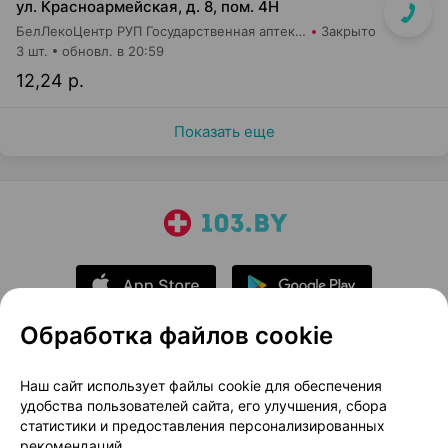
ул. Красноармейская, д. 8, пом. 4Н
БелЛекоЦентр РУП Государственная аптека №12
Закрыто
3 шт.
обновл. в 20:59
12,24 р.
Показать еще
Обработка файлов cookie
О проекте
Новости проекта
Наш сайт использует файлы cookie для обеспечения
удобства пользователей сайта, его улучшения, сбора
Размещение рекламы
Медицинский маркетинг
статистики и предоставления персонализированных
Публичный договор
Доставка
рекомендаций.