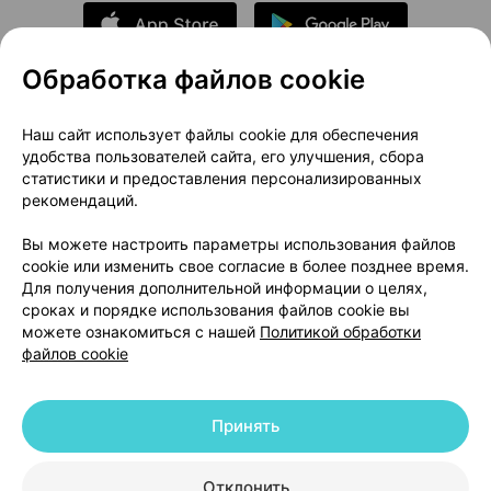
Обработка файлов cookie
О проекте
Новости проекта
Наш сайт использует файлы cookie для обеспечения
удобства пользователей сайта, его улучшения, сбора
Размещение рекламы
Медицинский маркетинг
статистики и предоставления персонализированных
Публичный договор
Доставка
рекомендаций.
Пользовательское соглашение
Вы можете настроить параметры использования файлов
Способы оплаты
Вакансии
Партнеры
cookie или изменить свое согласие в более позднее время.
Написать руководителю 103.by
Для получения дополнительной информации о целях,
сроках и порядке использования файлов cookie вы
Написать в поддержку
можете ознакомиться с нашей
Политикой обработки
Персональные настройки Cookie
файлов cookie
Обработка персональных данных
Принять
© 2026 ООО «Артокс Лаб», УНП 191700409 | 220012, Республика Беларусь,
г. Минск, улица Толбухина, 2, пом. 16 | help@103.by
|
Служба поддержки
+375 291212755
Отклонить