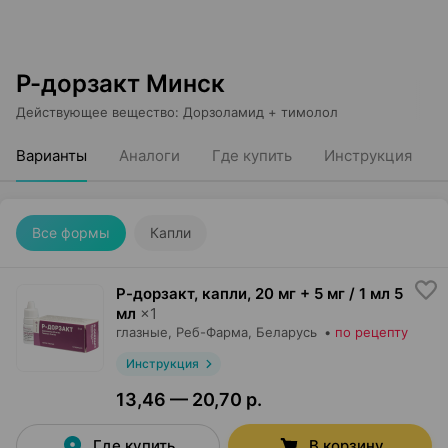
Р-дорзакт Минск
Действующее вещество
:
Дорзоламид + тимолол
Варианты
Аналоги
Где купить
Инструкция
Все формы
Капли
Р-дорзакт, капли
,
20 мг + 5 мг / 1 мл 5
мл
×
1
глазные,
Реб-Фарма
, Беларусь
•
по рецепту
Инструкция
13,46 — 20,70 р.
Где купить
В корзину