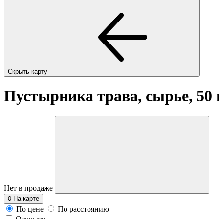
Скрыть карту
Пустырника трава, сырье, 50
Нет в продаже
0
На карте
По цене
По расстоянию
Открыто