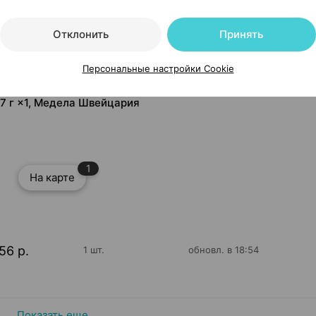
Отклонить
Принять
Персональные настройки Cookie
37 г ×1, Медела Швейцария
1
На карте
56 р.
1 шт.
обновл. в 18:54
Показать еще