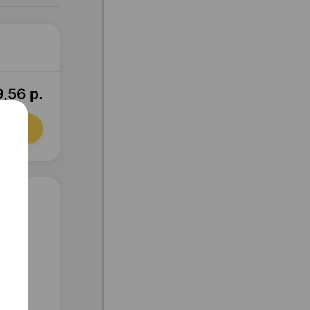
,56 р.
орзину