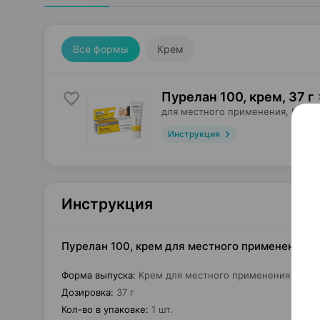
Все формы
Крем
Пурелан 100, крем
,
37 г
для местного применения,
Меде
Инструкция
Инструкция
Пурелан 100, крем для местного применения, 
Форма выпуска
:
Крем для местного применения
Дозировка
:
37 г
Кол-во в упаковке
:
1 шт.