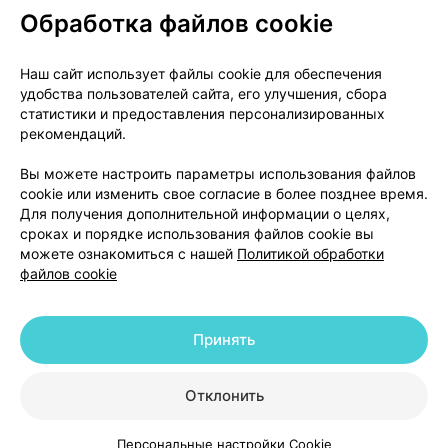
Обработка файлов cookie
О проекте
Новости проекта
Наш сайт использует файлы cookie для обеспечения
удобства пользователей сайта, его улучшения, сбора
Размещение рекламы
Медицинский маркетинг
статистики и предоставления персонализированных
Публичный договор
Доставка
рекомендаций.
Пользовательское соглашение
Вы можете настроить параметры использования файлов
Способы оплаты
Вакансии
Партнеры
cookie или изменить свое согласие в более позднее время.
Написать руководителю 103.by
Для получения дополнительной информации о целях,
сроках и порядке использования файлов cookie вы
Написать в поддержку
можете ознакомиться с нашей
Политикой обработки
Персональные настройки Cookie
файлов cookie
Обработка персональных данных
Принять
© 2026 ООО «Артокс Лаб», УНП 191700409 | 220012, Республика Беларусь,
г. Минск, улица Толбухина, 2, пом. 16 | help@103.by
|
Служба поддержки
+375 291212755
Отклонить
Персональные настройки Cookie