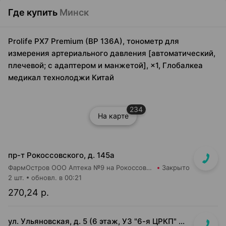
Где купить
Минск
Prolife PX7 Premium (BP 136A), тонометр для
измерения артериального давления [автоматический,
плечевой; с адаптером и манжетой], ×1, Глобалкеа
медикал технолоджи Китай
234
На карте
пр-т Рокоссовского, д. 145а
ФармОстров ООО Аптека №9 на Рокоссовского
Закрыто
2 шт.
обновл. в 00:21
270,24 р.
ул. Ульяновская, д. 5 (6 этаж, УЗ "6-я ЦРКП" Ленинского района)