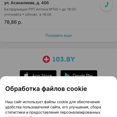
ул. Асаналиева, д. 40б
Белфармация РУП Аптека №100
до 18:00
уточняйте
обновл. в 16:06
78,86 р.
Показать еще
Обработка файлов cookie
О проекте
Новости проекта
Наш сайт использует файлы cookie для обеспечения
удобства пользователей сайта, его улучшения, сбора
Размещение рекламы
Медицинский маркетинг
статистики и предоставления персонализированных
Публичный договор
Доставка