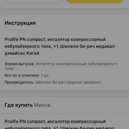
Инструкция
Prolife PN compact, ингалятор компрессорный
небулайзерного типа, ×1, Шенжен би-рич медикал
девайсес Китай
Форма выпуска
:
Ингалятор компрессорный небулайзерного
типа
Кол-во в упаковке
:
1 шт.
Производитель
:
Шенжен би-рич медикал девайсес
Где купить
Минск
Prolife PN compact, ингалятор компрессорный
небулайзерного типа, ×1, Шенжен би-рич медикал