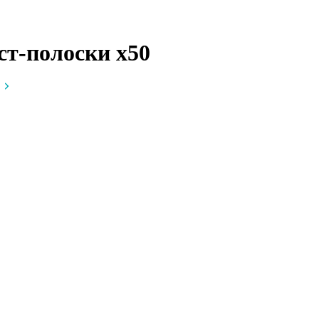
ест-полоски
x50