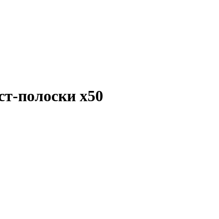
ест-полоски
x50