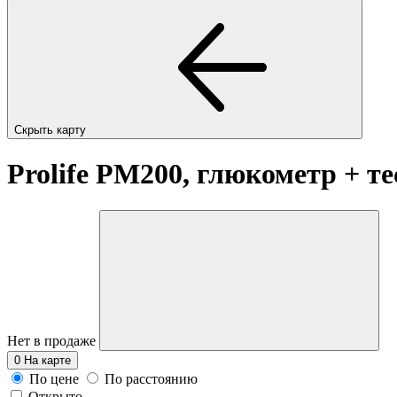
Скрыть карту
Prolife PM200, глюкометр + т
Нет в продаже
0
На карте
По цене
По расстоянию
Открыто