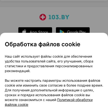
Обработка файлов cookie
О проекте
Новости проекта
Наш сайт использует файлы cookie для обеспечения
удобства пользователей сайта, его улучшения, сбора
Размещение рекламы
Медицинский маркетинг
статистики и предоставления персонализированных
Публичный договор
Доставка
рекомендаций.
Пользовательское соглашение
Вы можете настроить параметры использования файлов
Способы оплаты
Вакансии
Партнеры
cookie или изменить свое согласие в более позднее время.
Написать руководителю 103.by
Для получения дополнительной информации о целях,
сроках и порядке использования файлов cookie вы
Написать в поддержку
можете ознакомиться с нашей
Политикой обработки
Персональные настройки Cookie
файлов cookie