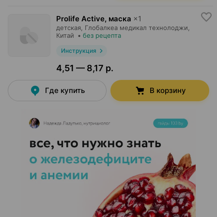
Prolife Active, маска
×
1
детская,
Глобалкеа медикал технолоджи
,
Китай
•
без рецепта
Инструкция
4,51 — 8,17 р.
Где купить
В корзину