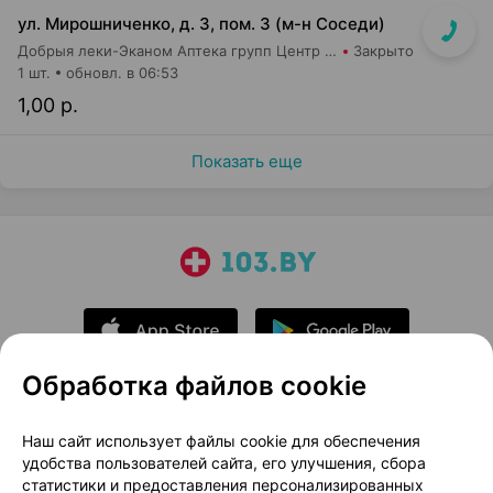
ул. Мирошниченко, д. 3, пом. 3 (м-н Соседи)
Добрыя леки-Эканом Аптека групп Центр ООО Аптека №22
Закрыто
1 шт.
обновл. в 06:53
1,00 р.
Показать еще
Обработка файлов cookie
О проекте
Новости проекта
Наш сайт использует файлы cookie для обеспечения
удобства пользователей сайта, его улучшения, сбора
Размещение рекламы
Медицинский маркетинг
статистики и предоставления персонализированных