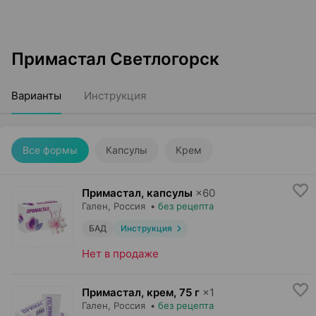
Примастал Светлогорск
Варианты
Инструкция
Все формы
Капсулы
Крем
Примастал, капсулы
×
60
Гален
, Россия
•
без рецепта
БАД
Инструкция
Нет в продаже
Примастал, крем
,
75 г
×
1
Гален
, Россия
•
без рецепта