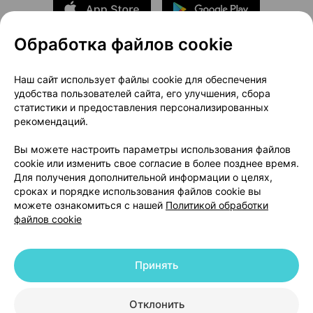
Обработка файлов cookie
О проекте
Новости проекта
Наш сайт использует файлы cookie для обеспечения
удобства пользователей сайта, его улучшения, сбора
Размещение рекламы
Медицинский маркетинг
статистики и предоставления персонализированных
Публичный договор
Доставка
рекомендаций.
Пользовательское соглашение
Вы можете настроить параметры использования файлов
Способы оплаты
Вакансии
Партнеры
cookie или изменить свое согласие в более позднее время.
Написать руководителю 103.by
Для получения дополнительной информации о целях,
сроках и порядке использования файлов cookie вы
Написать в поддержку
можете ознакомиться с нашей
Политикой обработки
Персональные настройки Cookie
файлов cookie
Обработка персональных данных
Принять
© 2026 ООО «Артокс Лаб», УНП 191700409 | 220012, Республика Беларусь,
г. Минск, улица Толбухина, 2, пом. 16 | help@103.by
|
Служба поддержки
+375 291212755
Отклонить