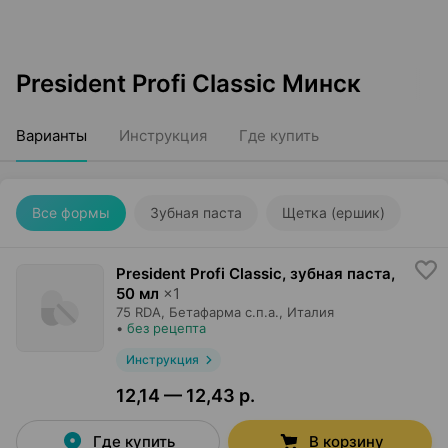
President Profi Classic Минск
Варианты
Инструкция
Где купить
Все формы
Зубная паста
Щетка (ершик)
President Profi Classic, зубная паста
,
50 мл
×
1
75 RDA,
Бетафарма с.п.а.
, Италия
•
без рецепта
Инструкция
12,14 — 12,43 р.
Где купить
В корзину