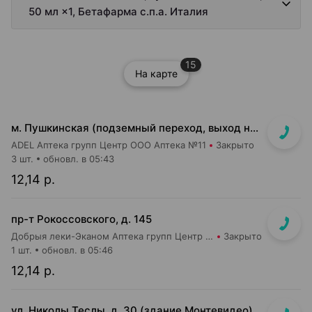
50 мл ×1, Бетафарма с.п.а. Италия
15
На карте
м. Пушкинская (подземный переход, выход на гостиницу "Орбита")
ADEL Аптека групп Центр ООО Аптека №11
Закрыто
3 шт.
обновл. в 05:43
12,14 р.
пр-т Рокоссовского, д. 145
Добрыя леки-Эканом Аптека групп Центр ООО Аптека №90
Закрыто
1 шт.
обновл. в 05:46
12,14 р.
ул. Николы Теслы, д. 30 (здание Монтевидео)