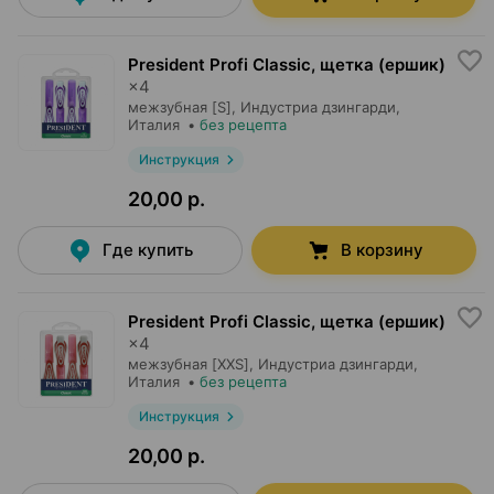
President Profi Classic, щетка (ершик)
×
4
межзубная [S],
Индустриа дзингарди
,
Италия
•
без рецепта
Инструкция
20,00 р.
Где купить
В корзину
President Profi Classic, щетка (ершик)
×
4
межзубная [XXS],
Индустриа дзингарди
,
Италия
•
без рецепта
Инструкция
20,00 р.