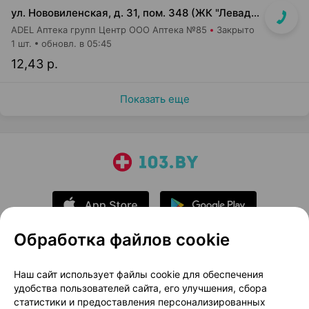
ул. Нововиленская, д. 31, пом. 348 (ЖК "Левада")
ADEL Аптека групп Центр ООО Аптека №85
Закрыто
1 шт.
обновл. в 05:45
12,43 р.
Показать еще
Обработка файлов cookie
О проекте
Новости проекта
Наш сайт использует файлы cookie для обеспечения
удобства пользователей сайта, его улучшения, сбора
Размещение рекламы
Медицинский маркетинг
статистики и предоставления персонализированных