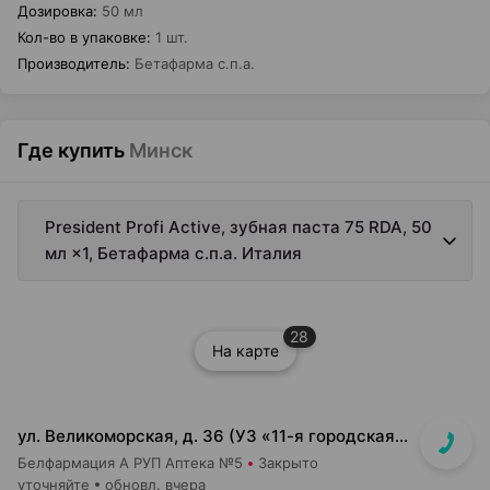
Дозировка
:
50 мл
Кол-во в упаковке
:
1 шт.
Производитель
:
Бетафарма с.п.а.
Где купить
Минск
President Profi Active, зубная паста 75 RDA, 50
мл ×1, Бетафарма с.п.а. Италия
28
На карте
ул. Великоморская, д. 36 (УЗ «11-я городская п-ка»)
Белфармация А РУП Аптека №5
Закрыто
уточняйте
обновл. вчера