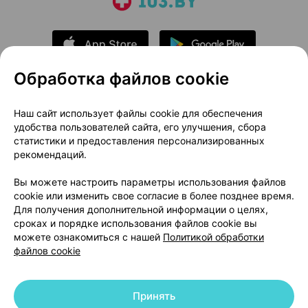
Обработка файлов cookie
О проекте
Новости проекта
Наш сайт использует файлы cookie для обеспечения
удобства пользователей сайта, его улучшения, сбора
Размещение рекламы
Медицинский маркетинг
статистики и предоставления персонализированных
Публичный договор
Доставка
рекомендаций.
Пользовательское соглашение
Вы можете настроить параметры использования файлов
Способы оплаты
Вакансии
Партнеры
cookie или изменить свое согласие в более позднее время.
Написать руководителю 103.by
Для получения дополнительной информации о целях,
сроках и порядке использования файлов cookie вы
Написать в поддержку
можете ознакомиться с нашей
Политикой обработки
Персональные настройки Cookie
файлов cookie
Обработка персональных данных
Принять