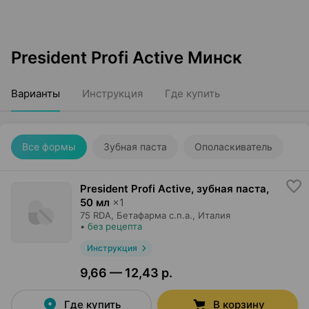
President Profi Active Минск
Варианты
Инструкция
Где купить
Все формы
Зубная паста
Ополаскиватель
President Profi Active, зубная паста
,
50 мл
×
1
75 RDA,
Бетафарма с.п.а.
, Италия
•
без рецепта
Инструкция
9,66 — 12,43 р.
Где купить
В корзину