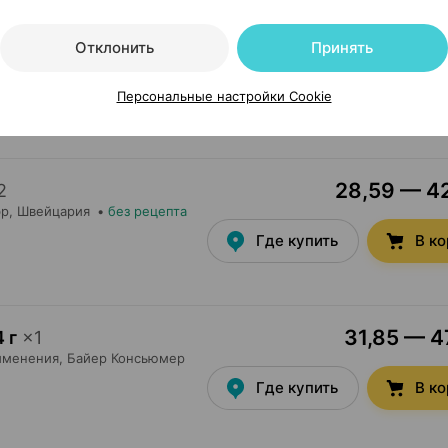
29,13 — 4
Отклонить
Принять
р Консьюмер Кэр
,
Где купить
В к
Персональные настройки Cookie
28,59 — 42
2
эр
, Швейцария
•
без рецепта
Где купить
В к
31,85 — 47
 г
×
1
именения,
Байер Консьюмер
Где купить
В к