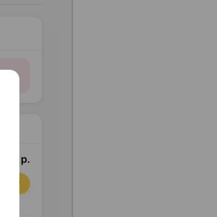
,02 р.
орзину