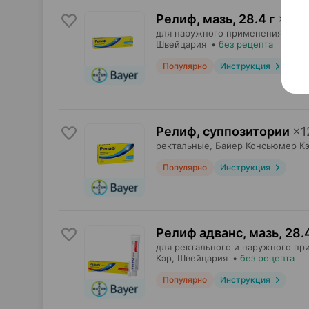
Релиф, мазь
,
28.4 г
×
1
для наружного применения,
Байе
Швейцария
•
без рецепта
Популярно
Инструкция
Релиф, суппозитории
×
1
ректальные,
Байер Консьюмер К
Популярно
Инструкция
Релиф адванс, мазь
,
28.4
для ректального и наружного пр
Кэр
, Швейцария
•
без рецепта
Популярно
Инструкция