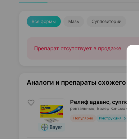
Все формы
Мазь
Суппозитории
Препарат отсутствует в продаже
Аналоги и препараты схожего те
Релиф адванс, суппозит
ректальные,
Байер Консьюмер К
Популярно
Инструкция