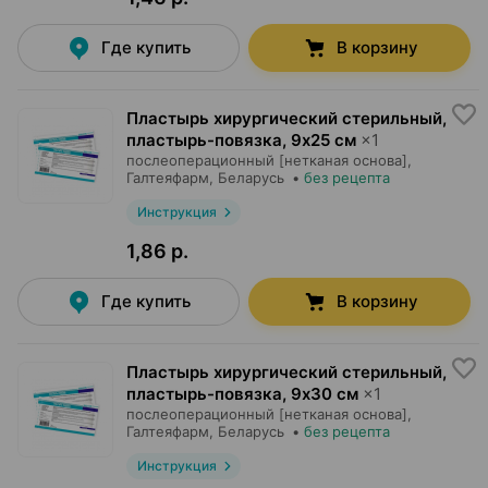
Где купить
В корзину
Пластырь хирургический стерильный,
пластырь-повязка
,
9х25 см
×
1
послеоперационный [нетканая основа],
Галтеяфарм
, Беларусь
•
без рецепта
Инструкция
1,86 р.
Где купить
В корзину
Пластырь хирургический стерильный,
пластырь-повязка
,
9х30 см
×
1
послеоперационный [нетканая основа],
Галтеяфарм
, Беларусь
•
без рецепта
Инструкция