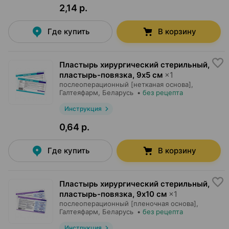
2,14 р.
Где купить
В корзину
Пластырь хирургический стерильный,
пластырь-повязка
,
9х5 см
×
1
послеоперационный [нетканая основа],
Галтеяфарм
, Беларусь
•
без рецепта
Инструкция
0,64 р.
Где купить
В корзину
Пластырь хирургический стерильный,
пластырь-повязка
,
9х10 см
×
1
послеоперационный [пленочная основа],
Галтеяфарм
, Беларусь
•
без рецепта
Инструкция