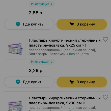
Инструкция
2,85 р.
Где купить
В корзину
Пластырь хирургический стерильный,
пластырь-повязка
,
9х25 см
×
1
послеоперационный [пленочная основа],
Галтеяфарм
, Беларусь
•
без рецепта
Инструкция
3,29 р.
Где купить
В корзину
Пластырь хирургический стерильный,
пластырь-повязка
,
9х30 см
×
1
послеоперационный [пленочная основа],