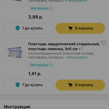
Галтеяфарм
, Беларусь
•
без рецепта
Инструкция
3,88 р.
Где купить
В корзину
Пластырь хирургический стерильный,
пластырь-повязка
,
9х5 см
×
1
послеоперационный [пленочная основа],
Галтеяфарм
, Беларусь
•
без рецепта
Инструкция
1,41 р.
Где купить
В корзину
Инструкция