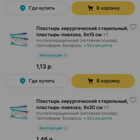
Где купить
В корзину
Пластырь хирургический стерильный,
пластырь-повязка
,
9х15 см
×
1
послеоперационный [нетканая основа],
Галтеяфарм
, Беларусь
•
без рецепта
Инструкция
1,13 р.
Где купить
В корзину
Пластырь хирургический стерильный,
пластырь-повязка
,
9х20 см
×
1
послеоперационный [нетканая основа],
Галтеяфарм
, Беларусь
•
без рецепта
Инструкция
1,46 р.