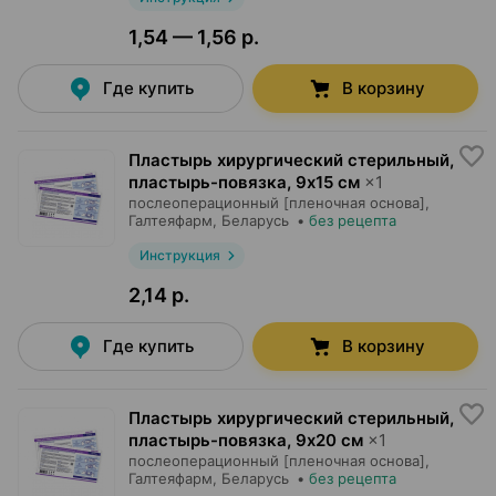
1,54 — 1,56 р.
Где купить
В корзину
Пластырь хирургический стерильный,
пластырь-повязка
,
9х15 см
×
1
послеоперационный [пленочная основа],
Галтеяфарм
, Беларусь
•
без рецепта
Инструкция
2,14 р.
Где купить
В корзину
Пластырь хирургический стерильный,
пластырь-повязка
,
9х20 см
×
1
послеоперационный [пленочная основа],
Галтеяфарм
, Беларусь
•
без рецепта