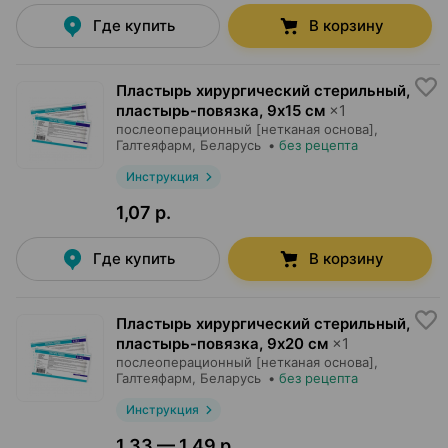
Где купить
В корзину
Пластырь хирургический стерильный,
пластырь-повязка
,
9х15 см
×
1
послеоперационный [нетканая основа],
Галтеяфарм
, Беларусь
•
без рецепта
Инструкция
1,07 р.
Где купить
В корзину
Пластырь хирургический стерильный,
пластырь-повязка
,
9х20 см
×
1
послеоперационный [нетканая основа],
Галтеяфарм
, Беларусь
•
без рецепта
Инструкция
1,33 — 1,49 р.