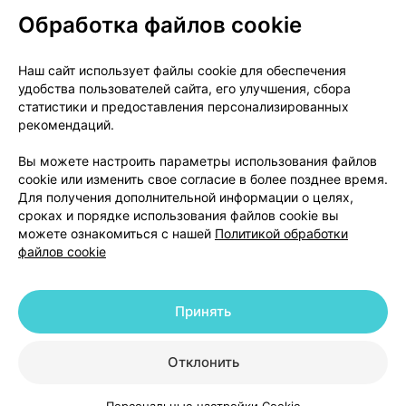
Обработка файлов cookie
О проекте
Новости проекта
Наш сайт использует файлы cookie для обеспечения
удобства пользователей сайта, его улучшения, сбора
Размещение рекламы
Медицинский маркетинг
статистики и предоставления персонализированных
Публичный договор
Доставка
рекомендаций.
Пользовательское соглашение
Вы можете настроить параметры использования файлов
Способы оплаты
Вакансии
Партнеры
cookie или изменить свое согласие в более позднее время.
Написать руководителю 103.by
Для получения дополнительной информации о целях,
сроках и порядке использования файлов cookie вы
Написать в поддержку
можете ознакомиться с нашей
Политикой обработки
Персональные настройки Cookie
файлов cookie
Обработка персональных данных
Принять
© 2026 ООО «Артокс Лаб», УНП 191700409 | 220012, Республика Беларусь,
г. Минск, улица Толбухина, 2, пом. 16 | help@103.by
|
Служба поддержки
+375 291212755
Отклонить