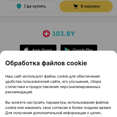
Где купить
В корзину
Обработка файлов cookie
О проекте
Новости проекта
Наш сайт использует файлы cookie для обеспечения
удобства пользователей сайта, его улучшения, сбора
Размещение рекламы
Медицинский маркетинг
статистики и предоставления персонализированных
Публичный договор
Доставка
рекомендаций.
Пользовательское соглашение
Вы можете настроить параметры использования файлов
Способы оплаты
Вакансии
Партнеры
cookie или изменить свое согласие в более позднее время.
Написать руководителю 103.by
Для получения дополнительной информации о целях,