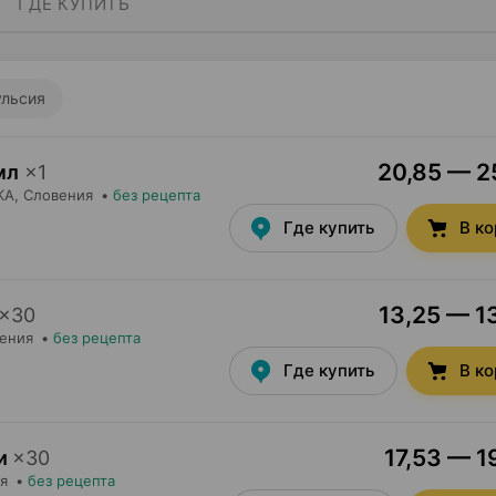
ГДЕ КУПИТЬ
льсия
20,85 — 25
мл
×
1
КА
, Словения
•
без рецепта
Где купить
В к
13,25 — 13
×
30
вения
•
без рецепта
Где купить
В к
17,53 — 1
и
×
30
я
•
без рецепта