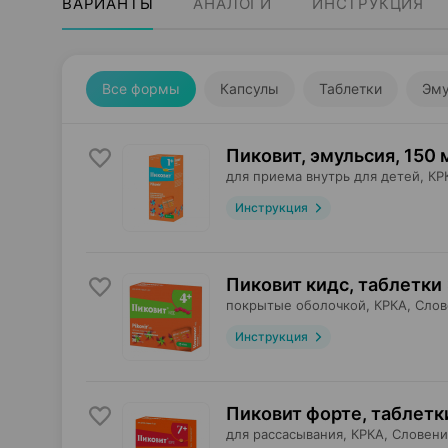
ВАРИАНТЫ
АНАЛОГИ
ИНСТРУКЦИЯ
Все формы
Капсулы
Таблетки
Эму
Пиковит, эмульсия
,
150 
для приема внутрь для детей,
КР
Инструкция
Пиковит кидс, таблетки
покрытые оболочкой,
КРКА
, Сло
Инструкция
Пиковит форте, таблетк
для рассасывания,
КРКА
, Словени