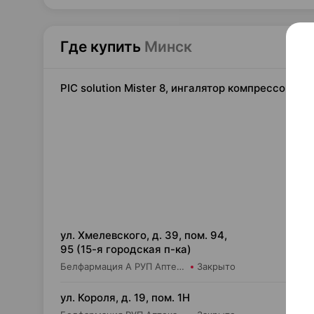
Где купить
Минск
PIC solution Mister 8, ингалятор компрессорны
226
ул. Хмелевского, д. 39, пом. 94,
95 (15-я городская п-ка)
Белфармация А РУП Аптека №39
Закрыто
226
ул. Короля, д. 19, пом. 1Н