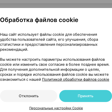
Обработка файлов cookie
й небулайзерного типа, ×1, Пикдаре Италия
Наш сайт использует файлы cookie для обеспечения
удобства пользователей сайта, его улучшения, сбора
статистики и предоставления персонализированных
рекомендаций.
20
На карте
Вы можете настроить параметры использования файлов
cookie или изменить свое согласие в более позднее время.
Для получения дополнительной информации о целях,
сроках и порядке использования файлов cookie вы можете
ознакомиться с нашей
Политикой обработки файлов cookie
,43 р.
уточняйте
обновл. вчера
Отклонить
Принять
,43 р.
уточняйте
обновл. вчера
Персональные настройки Cookie