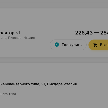
226,43 — 284
галятор
×
1
типа,
Пикдаре
, Италия
Где купить
В к
й небулайзерного типа, ×1, Пикдаре Италия
ного типа