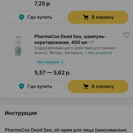
7,25 р.
Где купить
В корзину
PharmaCos Dead Sea, шампунь-
кератирование
,
400 мл
×
1
[оздоравливающего действия для сияния
волос],
Витэкс
, Беларусь
•
без рецепта
Инструкция
5,57 — 5,62 р.
Где купить
В корзину
Инструкция
PharmaCos Dead Sea, oil-крем для лица [максимально