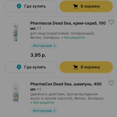
Где купить
В корзину
Pharmacos Dead Sea, крем-скраб
,
100
мл
×
1
для лица [коралловый; полирующий],
Витэкс
, Беларусь
•
без рецепта
Инструкция
3,95 р.
Где купить
В корзину
PharmaCos Dead Sea, шампунь
,
400
мл
×
1
[двойного действия, против выпадения
волос и против перхоти],
Витэкс
, Беларусь
•
без рецепта
Инструкция