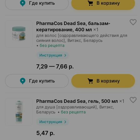
Где купить
В корзину
PharmaCos Dead Sea, бальзам-
кератирование
,
400 мл
×
1
для волос [оздоравливающего действия для
сияния волос],
Витэкс
, Беларусь
•
без рецепта
Инструкция
7,29 — 7,66 р.
Где купить
В корзину
PharmaCos Dead Sea, гель
,
500 мл
×
1
для душа [оздоравливающий],
Витэкс
,
Беларусь
•
без рецепта
Инструкция
5,47 р.