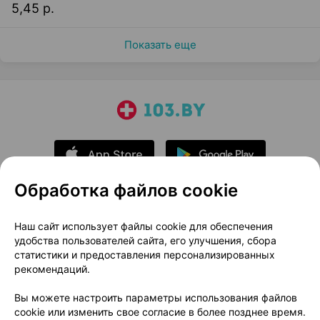
5,45 р.
Показать еще
Обработка файлов cookie
О проекте
Новости проекта
Наш сайт использует файлы cookie для обеспечения
удобства пользователей сайта, его улучшения, сбора
Размещение рекламы
Медицинский маркетинг
статистики и предоставления персонализированных
Публичный договор
Доставка
рекомендаций.
Пользовательское соглашение
Вы можете настроить параметры использования файлов
Способы оплаты
Вакансии
Партнеры
cookie или изменить свое согласие в более позднее время.