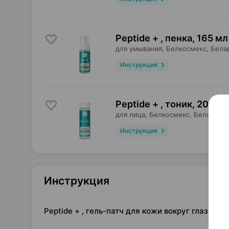
Peptide + , пенка
,
165 мл
для умывания,
Белкосмекс
, Бела
Инструкция
Peptide + , тоник
,
200 м
для лица,
Белкосмекс
, Беларусь
Инструкция
Инструкция
Peptide + , гель-патч для кожи вокруг глаз, 20 