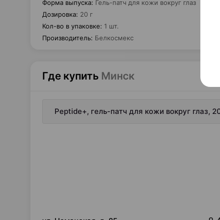
Форма выпуска
:
Гель-патч для кожи вокруг глаз
Дозировка
:
20 г
Кол-во в упаковке
:
1 шт.
Производитель
:
Белкосмекс
Где купить
Минск
Peptide+, гель-патч для кожи вокруг глаз, 2