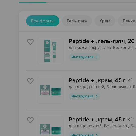
Все формы
Гель-патч
Крем
Пенка
Peptide + , гель-патч
,
20 
для кожи вокруг глаз,
Белкосмек
Инструкция
Peptide + , крем
,
45 г
×
1
для лица дневной,
Белкосмекс
, 
Инструкция
Peptide + , крем
,
45 г
×
1
для лица ночной,
Белкосмекс
, Б
Инструкция