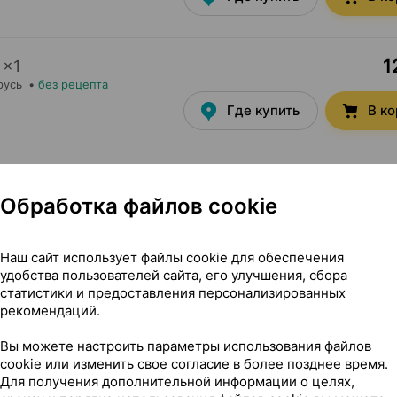
1
×
1
русь
•
без рецепта
Где купить
В к
7,20 — 
л
×
1
•
без рецепта
Обработка файлов cookie
Где купить
В к
Наш сайт использует файлы cookie для обеспечения
удобства пользователей сайта, его улучшения, сбора
статистики и предоставления персонализированных
рекомендаций.
Вы можете настроить параметры использования файлов
cookie или изменить свое согласие в более позднее время.
г ×1, Белкосмекс Беларусь
Для получения дополнительной информации о целях,