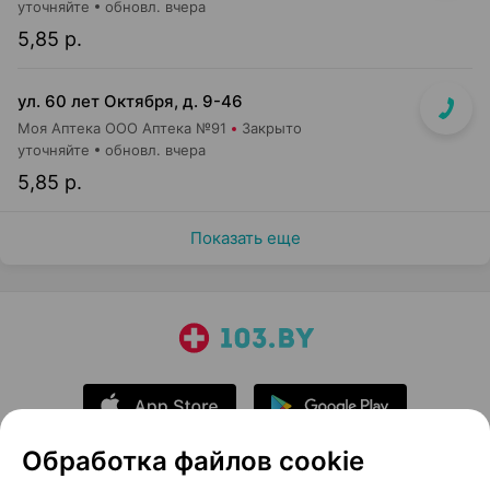
уточняйте
обновл. вчера
5,85 р.
ул. 60 лет Октября, д. 9-46
Моя Аптека ООО Аптека №91
Закрыто
уточняйте
обновл. вчера
5,85 р.
Показать еще
Обработка файлов cookie