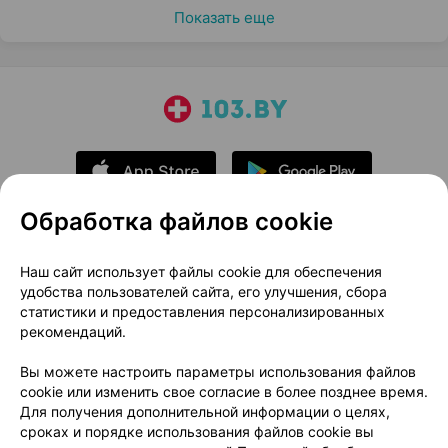
Показать еще
Обработка файлов cookie
О проекте
Новости проекта
Наш сайт использует файлы cookie для обеспечения
удобства пользователей сайта, его улучшения, сбора
Размещение рекламы
Медицинский маркетинг
статистики и предоставления персонализированных
Публичный договор
Доставка
рекомендаций.
Пользовательское соглашение
Вы можете настроить параметры использования файлов
Способы оплаты
Вакансии
Партнеры
cookie или изменить свое согласие в более позднее время.
Написать руководителю 103.by
Для получения дополнительной информации о целях,
сроках и порядке использования файлов cookie вы
Написать в поддержку