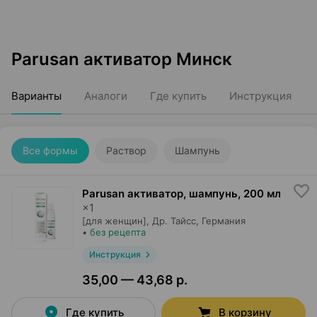
Parusan активатор Минск
Варианты
Аналоги
Где купить
Инструкция
Все формы
Раствор
Шампунь
Parusan активатор, шампунь
,
200 мл
×
1
[для женщин],
Др. Тайсс
, Германия
•
без рецепта
Инструкция
35,00 — 43,68 р.
Где купить
В корзину