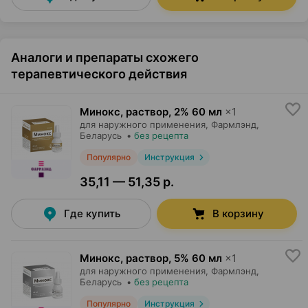
Аналоги и препараты схожего
терапевтического действия
Минокс, раствор
,
2% 60 мл
×
1
для наружного применения,
Фармлэнд
,
Беларусь
•
без рецепта
Популярно
Инструкция
35,11 — 51,35 р.
Где купить
В корзину
Минокс, раствор
,
5% 60 мл
×
1
для наружного применения,
Фармлэнд
,
Беларусь
•
без рецепта
Популярно
Инструкция