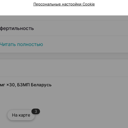
Персональные настройки Cookie
 фертильность
Читать полностью
 мг ×30, БЗМП Беларусь
3
На карте