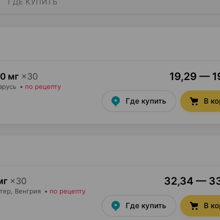
ГДЕ КУПИТЬ
19,29 — 1
0 мг
×
30
арусь
•
по рецепту
Где купить
В к
32,34 — 33
мг
×
30
тер
, Венгрия
•
по рецепту
Где купить
В к