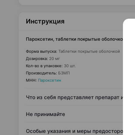
Инструкция
Пароксетин, таблетки покрытые оболочкой, 20
Форма выпуска
:
Таблетки покрытые оболочкой
Дозировка
:
20 мг
Кол-во в упаковке
:
30 шт.
Производитель
:
БЗМП
МНН
:
Пароксетин
Что из себя представляет препарат и для
Не принимайте
Особые указания и меры предосторожно