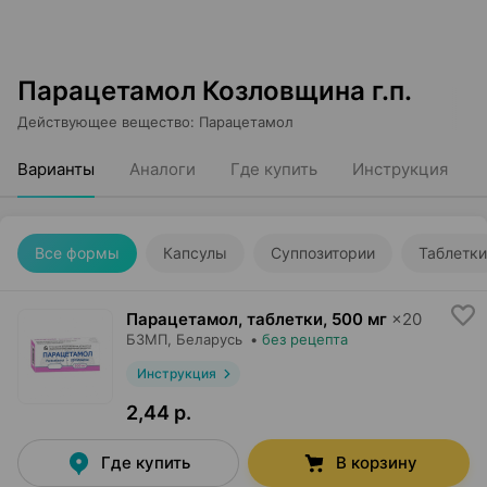
Парацетамол Козловщина г.п.
Действующее вещество
:
Парацетамол
Варианты
Аналоги
Где купить
Инструкция
Все формы
Капсулы
Суппозитории
Таблетки
Парацетамол, таблетки
,
500 мг
×
20
БЗМП
, Беларусь
•
без рецепта
Инструкция
2,44 р.
Где купить
В корзину