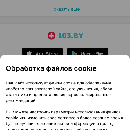
Показать еще
Обработка файлов cookie
О проекте
Новости проекта
Наш сайт использует файлы cookie для обеспечения
удобства пользователей сайта, его улучшения, сбора
Размещение рекламы
Медицинский маркетинг
статистики и предоставления персонализированных
Публичный договор
Доставка
рекомендаций.
Пользовательское соглашение
Вы можете настроить параметры использования файлов
Способы оплаты
Вакансии
Партнеры
cookie или изменить свое согласие в более позднее время.
Написать руководителю 103.by
Для получения дополнительной информации о целях,
сроках и порядке использования файлов cookie вы