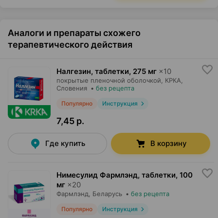
Аналоги и препараты схожего
терапевтического действия
Налгезин, таблетки
,
275 мг
×
10
покрытые пленочной оболочкой,
КРКА
,
Словения
•
без рецепта
Популярно
Инструкция
7,45 р.
Где купить
В корзину
Нимесулид Фармлэнд, таблетки
,
100
мг
×
20
Фармлэнд
, Беларусь
•
без рецепта
Популярно
Инструкция