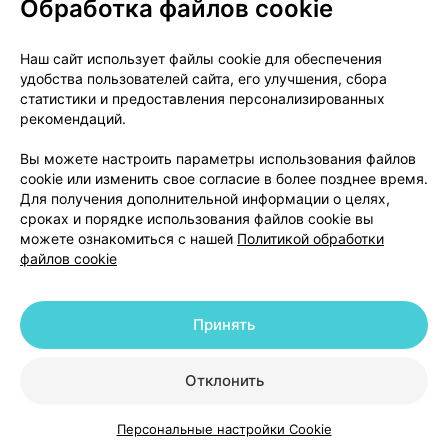
Обработка файлов cookie
О проекте
Новости проекта
Наш сайт использует файлы cookie для обеспечения
удобства пользователей сайта, его улучшения, сбора
Размещение рекламы
Медицинский маркетинг
статистики и предоставления персонализированных
Публичный договор
Доставка
рекомендаций.
Пользовательское соглашение
Вы можете настроить параметры использования файлов
Способы оплаты
Вакансии
Партнеры
cookie или изменить свое согласие в более позднее время.
Написать руководителю 103.by
Для получения дополнительной информации о целях,
сроках и порядке использования файлов cookie вы
Написать в поддержку
можете ознакомиться с нашей
Политикой обработки
Персональные настройки Cookie
файлов cookie
Обработка персональных данных
Принять
© 2026 ООО «Артокс Лаб», УНП 191700409 | 220012, Республика Беларусь,
г. Минск, улица Толбухина, 2, пом. 16 | help@103.by
|
Служба поддержки
+375 291212755
Отклонить
Персональные настройки Cookie
Каталог
Корзина
Избранное
Профиль