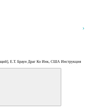
ющий], Е.Т. Браун Драг Ко Инк, США
Инструкция