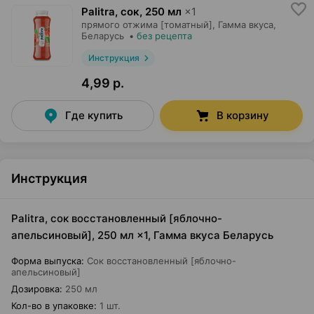
Palitra, сок
,
250 мл
×
1
прямого отжима [томатный],
Гамма вкуса
,
Беларусь
•
без рецепта
Инструкция
4,99 р.
Где купить
В корзину
Инструкция
Palitra, сок восстановленный [яблочно-
апельсиновый], 250 мл ×1, Гамма вкуса Беларусь
Форма выпуска
:
Сок восстановленный [яблочно-
апельсиновый]
Дозировка
:
250 мл
Кол-во в упаковке
:
1 шт.