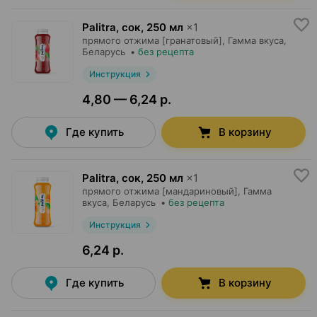
Palitra, сок
,
250 мл
×
1
прямого отжима [гранатовый],
Гамма вкуса
,
Беларусь
•
без рецепта
Инструкция
4,80 — 6,24 р.
Где купить
В корзину
Palitra, сок
,
250 мл
×
1
прямого отжима [мандариновый],
Гамма
вкуса
, Беларусь
•
без рецепта
Инструкция
6,24 р.
Где купить
В корзину