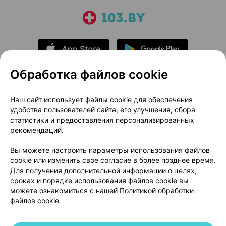
Обработка файлов cookie
О проекте
Новости проекта
Наш сайт использует файлы cookie для обеспечения
удобства пользователей сайта, его улучшения, сбора
Размещение рекламы
Медицинский маркетинг
статистики и предоставления персонализированных
Публичный договор
Доставка
рекомендаций.
Пользовательское соглашение
Вы можете настроить параметры использования файлов
Способы оплаты
Вакансии
Партнеры
cookie или изменить свое согласие в более позднее время.
Написать руководителю 103.by
Для получения дополнительной информации о целях,
сроках и порядке использования файлов cookie вы
Написать в поддержку
можете ознакомиться с нашей
Политикой обработки
Персональные настройки Cookie
файлов cookie
Обработка персональных данных