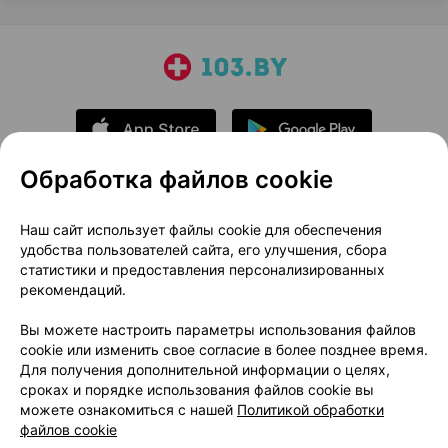
Обработка файлов cookie
О проекте
Новости проекта
Наш сайт использует файлы cookie для обеспечения
удобства пользователей сайта, его улучшения, сбора
Размещение рекламы
Медицинский маркетинг
статистики и предоставления персонализированных
Публичный договор
Доставка
рекомендаций.
Пользовательское соглашение
Вы можете настроить параметры использования файлов
Способы оплаты
Вакансии
Партнеры
cookie или изменить свое согласие в более позднее время.
Написать руководителю 103.by
Для получения дополнительной информации о целях,
сроках и порядке использования файлов cookie вы
Написать в поддержку
можете ознакомиться с нашей
Политикой обработки
Персональные настройки Cookie
файлов cookie