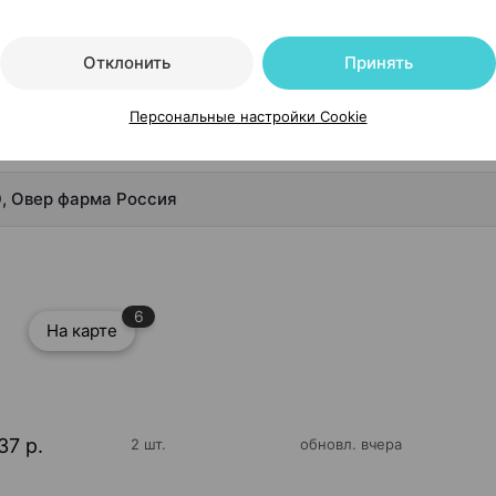
Читать полностью
Отклонить
Принять
Персональные настройки Cookie
, Овер фарма Россия
6
На карте
37 р.
2 шт.
обновл. вчера