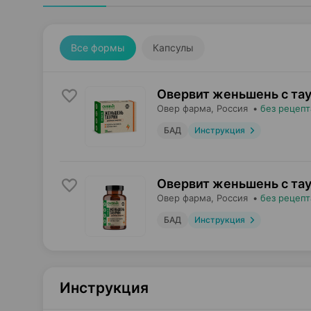
Все формы
Капсулы
Овервит женьшень с та
Овер фарма
, Россия
•
без рецепт
БАД
Инструкция
Овервит женьшень с та
Овер фарма
, Россия
•
без рецепт
БАД
Инструкция
Инструкция