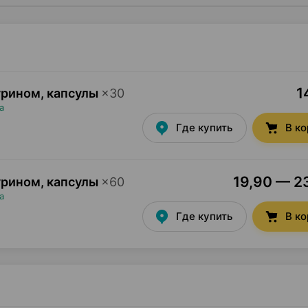
1
урином, капсулы
×
30
а
Где купить
В к
19,90 — 23
урином, капсулы
×
60
а
Где купить
В к