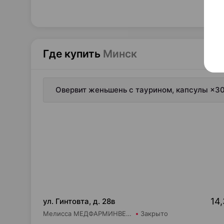
Где купить
Минск
Овервит женьшень с таурином, капсулы ×30
14,
ул. Гинтовта, д. 28в
Мелисса МЕДФАРМИНВЕСТ УП Аптека №20
Закрыто