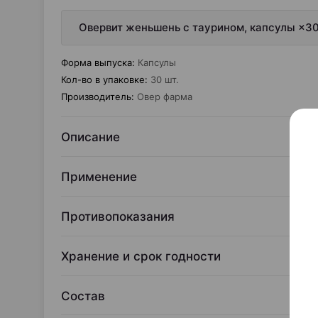
Овервит женьшень с таурином, капсулы ×30
Форма выпуска
:
Капсулы
Кол-во в упаковке
:
30 шт.
Производитель
:
Овер фарма
Описание
Применение
Противопоказания
Хранение и срок годности
Состав