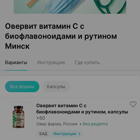
Овервит витамин C c
биофлавоноидами и рутином
Минск
Варианты
Инструкция
Где купить
Все формы
Капсулы
Овервит витамин C c
биофлавоноидами и рутином, капсулы
×
60
Овер фарма
, Россия
•
без рецепта
БАД
Инструкция