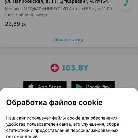
ул. Налибокская, д. 1 (ТЦ "Караван", м. №154)
Мелисса МЕДФАРМИНВЕСТ УП Аптека №6
до 21:00
1 шт.
обновл. вчера
22,89 р.
Показать еще
Обработка файлов cookie
О проекте
Новости проекта
Наш сайт использует файлы cookie для обеспечения
удобства пользователей сайта, его улучшения, сбора
Размещение рекламы
Медицинский маркетинг
статистики и предоставления персонализированных
Публичный договор
Доставка
рекомендаций.