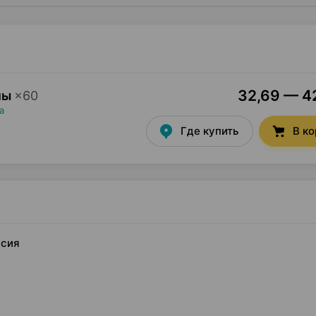
32,69 — 42
лы
×
60
а
Где купить
В к
ссия