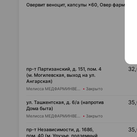
Овервит веноцит, капсулы ×60, Овер фарма Ро
32,
пр-т Партизанский, д. 151, пом. 4
(м. Могилевская, выход на ул.
Ангарская)
Мелисса МЕДФАРМИНВЕСТ УП Аптека №1
Закрыто
35,
ул. Ташкентская, д. 6/а (напротив
Дома быта)
Мелисса МЕДФАРМИНВЕСТ УП Аптека №2
Закрыто
35,
пр-т Независимости, д. 168б,
пом. 40 (м. Уручье, подземный