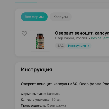
Все формы
Капсулы
Овервит веноцит, капсу
Овер фарма
, Россия
•
без рецепт
БАД
Инструкция
Инструкция
Овервит веноцит, капсулы ×60, Овер фарма Ро
Форма выпуска
:
Капсулы
Кол-во в упаковке
:
60 шт.
Производитель
:
Овер фарма