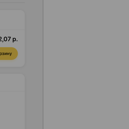
,07 р.
орзину