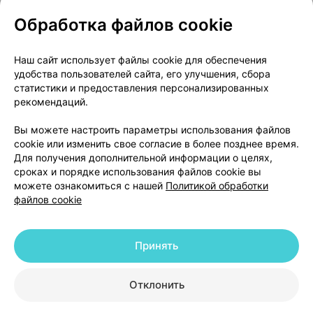
Обработка файлов cookie
О проекте
Новости проекта
Наш сайт использует файлы cookie для обеспечения
удобства пользователей сайта, его улучшения, сбора
Размещение рекламы
Медицинский маркетинг
статистики и предоставления персонализированных
Публичный договор
Доставка
рекомендаций.
Пользовательское соглашение
Вы можете настроить параметры использования файлов
Способы оплаты
Вакансии
Партнеры
cookie или изменить свое согласие в более позднее время.
Написать руководителю 103.by
Для получения дополнительной информации о целях,
сроках и порядке использования файлов cookie вы
Написать в поддержку
можете ознакомиться с нашей
Политикой обработки
Персональные настройки Cookie
файлов cookie
Обработка персональных данных
Принять
© 2026 ООО «Артокс Лаб», УНП 191700409 | 220012, Республика Беларусь,
г. Минск, улица Толбухина, 2, пом. 16 | help@103.by
|
Служба поддержки
+375 291212755
Отклонить