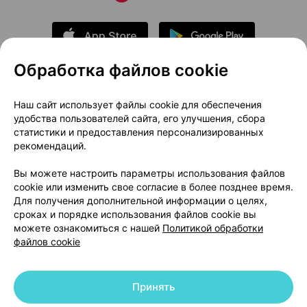
Обработка файлов cookie
О проекте
Новости проекта
Наш сайт использует файлы cookie для обеспечения
удобства пользователей сайта, его улучшения, сбора
Размещение рекламы
Медицинский маркетинг
статистики и предоставления персонализированных
Публичный договор
Доставка
рекомендаций.
Пользовательское соглашение
Вы можете настроить параметры использования файлов
Способы оплаты
Вакансии
Партнеры
cookie или изменить свое согласие в более позднее время.
Написать руководителю 103.by
Для получения дополнительной информации о целях,
сроках и порядке использования файлов cookie вы
Написать в поддержку
можете ознакомиться с нашей
Политикой обработки
Персональные настройки Cookie
файлов cookie
Обработка персональных данных
Принять
© 2026 ООО «Артокс Лаб», УНП 191700409 | 220012, Республика Беларусь,