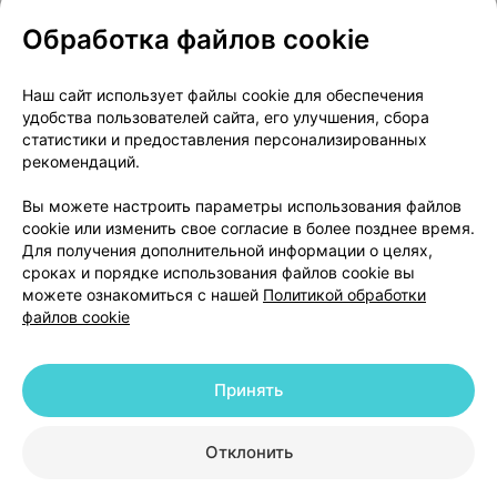
Обработка файлов cookie
О проекте
Новости проекта
Наш сайт использует файлы cookie для обеспечения
удобства пользователей сайта, его улучшения, сбора
Размещение рекламы
Медицинский маркетинг
статистики и предоставления персонализированных
Публичный договор
Доставка
рекомендаций.
Пользовательское соглашение
Вы можете настроить параметры использования файлов
Способы оплаты
Вакансии
Партнеры
cookie или изменить свое согласие в более позднее время.
Написать руководителю 103.by
Для получения дополнительной информации о целях,
сроках и порядке использования файлов cookie вы
Написать в поддержку
можете ознакомиться с нашей
Политикой обработки
Персональные настройки Cookie
файлов cookie
Обработка персональных данных
Принять
© 2026 ООО «Артокс Лаб», УНП 191700409 | 220012, Республика Беларусь,
г. Минск, улица Толбухина, 2, пом. 16 | help@103.by
|
Служба поддержки
+375 291212755
Отклонить