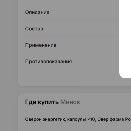
Описание
Состав
Применение
Противопоказания
Где купить
Минск
Оверон энергетик, капсулы ×10, Овер фарма Р