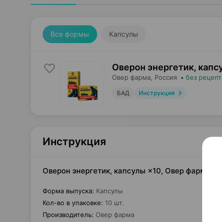
Все формы
Капсулы
Оверон энергетик, капс
Овер фарма
, Россия
•
без рецепт
БАД
Инструкция
Инструкция
Оверон энергетик, капсулы ×10, Овер фарма Р
Форма выпуска
:
Капсулы
Кол-во в упаковке
:
10 шт.
Производитель
:
Овер фарма