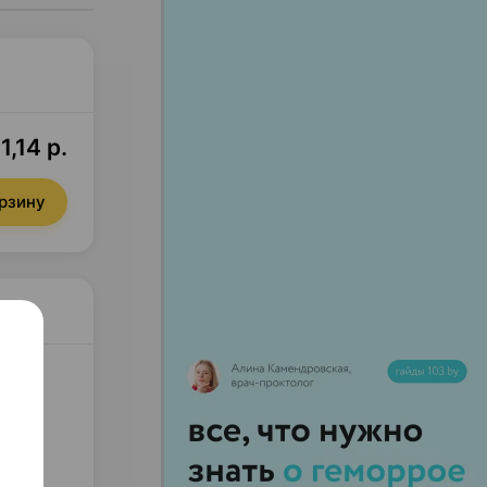
1,14 р.
орзину