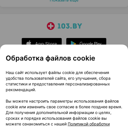
Обработка файлов cookie
О проекте
Новости проекта
Наш сайт использует файлы cookie для обеспечения
удобства пользователей сайта, его улучшения, сбора
Размещение рекламы
Медицинский маркетинг
статистики и предоставления персонализированных
Публичный договор
Доставка
рекомендаций.
Пользовательское соглашение
Вы можете настроить параметры использования файлов
Способы оплаты
Вакансии
Партнеры
cookie или изменить свое согласие в более позднее время.
Написать руководителю 103.by
Для получения дополнительной информации о целях,
сроках и порядке использования файлов cookie вы
Написать в поддержку
можете ознакомиться с нашей
Политикой обработки
Персональные настройки Cookie