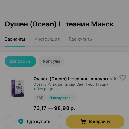
Оушен (Ocean) L-теанин Минск
Варианты
Инструкция
Где купить
Все формы
Капсулы
Оушен (Ocean) L-теанин, капсулы
×
30
Орзакс Илак Ве Кимья Сан. Тик.
, Турция
•
без рецепта
БАД
Инструкция
73,17 — 98,98 р.
Где купить
В корзину