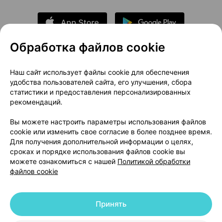
Обработка файлов cookie
О проекте
Новости проекта
Наш сайт использует файлы cookie для обеспечения
удобства пользователей сайта, его улучшения, сбора
Размещение рекламы
Медицинский маркетинг
статистики и предоставления персонализированных
Публичный договор
Доставка
рекомендаций.
Пользовательское соглашение
Вы можете настроить параметры использования файлов
Способы оплаты
Вакансии
Партнеры
cookie или изменить свое согласие в более позднее время.
Написать руководителю 103.by
Для получения дополнительной информации о целях,
сроках и порядке использования файлов cookie вы
Написать в поддержку
можете ознакомиться с нашей
Политикой обработки
Персональные настройки Cookie
файлов cookie
Обработка персональных данных
Принять
© 2026 ООО «Артокс Лаб», УНП 191700409 | 220012, Республика Беларусь,
г. Минск, улица Толбухина, 2, пом. 16 | help@103.by
|
Служба поддержки