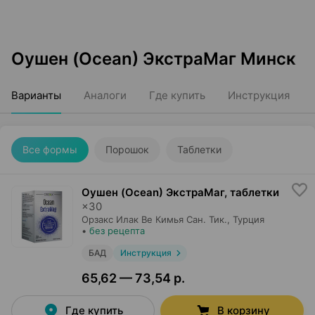
Оушен (Ocean) ЭкстраМаг Минск
Варианты
Аналоги
Где купить
Инструкция
Все формы
Порошок
Таблетки
Оушен (Ocean) ЭкстраМаг, таблетки
×
30
Орзакс Илак Ве Кимья Сан. Тик.
, Турция
•
без рецепта
БАД
Инструкция
65,62 — 73,54 р.
Где купить
В корзину