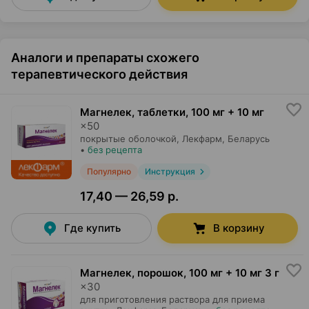
Аналоги и препараты схожего
терапевтического действия
Магнелек, таблетки
,
100 мг + 10 мг
×
50
покрытые оболочкой,
Лекфарм
, Беларусь
•
без рецепта
Популярно
Инструкция
17,40 — 26,59 р.
Где купить
В корзину
Магнелек, порошок
,
100 мг + 10 мг 3 г
×
30
для приготовления раствора для приема