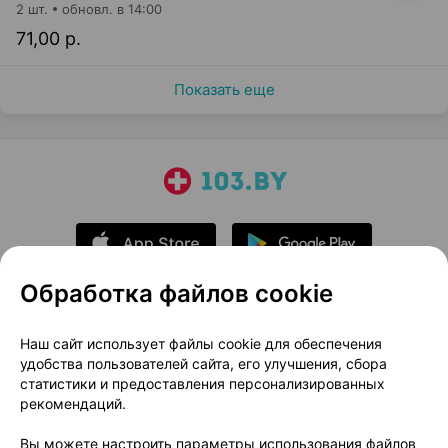
2 шт.
обновл. в 14:00
71,00 р.
Показать еще
Обработка файлов cookie
О проекте
Новости проекта
Наш сайт использует файлы cookie для обеспечения
удобства пользователей сайта, его улучшения, сбора
Размещение рекламы
Медицинский маркетинг
статистики и предоставления персонализированных
Публичный договор
Доставка
рекомендаций.
Пользовательское соглашение
Вы можете настроить параметры использования файлов