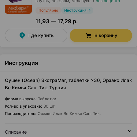
внутрь,
Лекфарм
, Беларусь
•
без рецепта
Популярно
Инструкция
11,93 — 17,29 р.
Где купить
В корзину
Инструкция
Оушен (Ocean) ЭкстраМаг, таблетки ×30, Орзакс Илак
Ве Кимья Сан. Тик. Турция
Форма выпуска
:
Таблетки
Кол-во в упаковке
:
30 шт.
Производитель
:
Орзакс Илак Ве Кимья Сан. Тик.
Описание