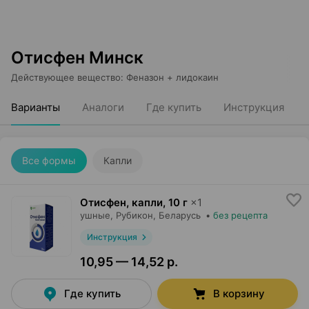
Отисфен Минск
Действующее вещество
:
Феназон + лидокаин
Варианты
Аналоги
Где купить
Инструкция
Все формы
Капли
Отисфен, капли
,
10 г
×
1
ушные,
Рубикон
, Беларусь
•
без рецепта
Инструкция
10,95 — 14,52 р.
Где купить
В корзину