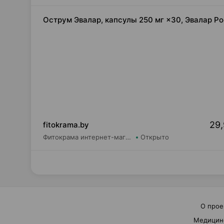
Острум Эвалар, капсулы 250 мг ×30, Эвалар Р
29,
fitokrama.by
Фитокрама интернет-магазин fitokrama.by
Открыто
О прое
Медицин