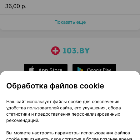
36,00 р.
Показать еще
Обработка файлов cookie
О проекте
Новости проекта
Наш сайт использует файлы cookie для обеспечения
удобства пользователей сайта, его улучшения, сбора
Размещение рекламы
Медицинский маркетинг
статистики и предоставления персонализированных
Публичный договор
Доставка
рекомендаций.
Пользовательское соглашение
Вы можете настроить параметры использования файлов
Способы оплаты
Вакансии
Партнеры
cookie или изменить свое согласие в более позднее время.