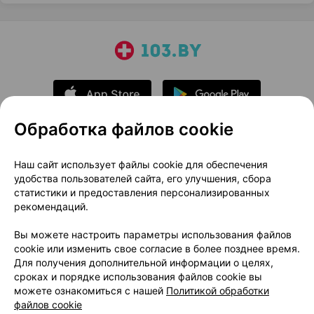
Обработка файлов cookie
О проекте
Новости проекта
Наш сайт использует файлы cookie для обеспечения
удобства пользователей сайта, его улучшения, сбора
Размещение рекламы
Медицинский маркетинг
статистики и предоставления персонализированных
Публичный договор
Доставка
рекомендаций.
Пользовательское соглашение
Вы можете настроить параметры использования файлов
Способы оплаты
Вакансии
Партнеры
cookie или изменить свое согласие в более позднее время.
Написать руководителю 103.by
Для получения дополнительной информации о целях,
сроках и порядке использования файлов cookie вы
Написать в поддержку
можете ознакомиться с нашей
Политикой обработки
Персональные настройки Cookie
файлов cookie