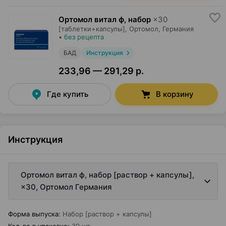
Ортомол витал ф, набор
×
30
[таблетки+капсулы],
Ортомол
, Германия
•
без рецепта
БАД
Инструкция
233,96 — 291,29 р.
Где купить
В корзину
Инструкция
Ортомол витал ф, набор [раствор + капсулы],
×30, Ортомол Германия
Форма выпуска
:
Набор [раствор + капсулы]