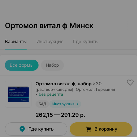
Ортомол витал ф Минск
Варианты
Инструкция
Где купить
Все формы
Набор
Ортомол витал ф, набор
×
30
[раствор+капсулы],
Ортомол
, Германия
•
без рецепта
БАД
Инструкция
262,15 — 291,29 р.
Где купить
В корзину