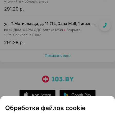
уточняйте
обновл. вчера
291,20 р.
ул. П.Мстиславца, д. 11 (ТЦ Dana Mall, 1 этаж, вход напротив инфоцентра м-на Green)
InLek ДКМ-ФАРМ ОДО Аптека №38
Закрыто
1 шт.
обновл. в 01:07
291,28 р.
Показать еще
Обработка файлов cookie