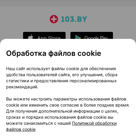
Обработка файлов cookie
О проекте
Новости проекта
Наш сайт использует файлы cookie для обеспечения
удобства пользователей сайта, его улучшения, сбора
Размещение рекламы
Медицинский маркетинг
статистики и предоставления персонализированных
Публичный договор
Доставка
рекомендаций.
Пользовательское соглашение
Вы можете настроить параметры использования файлов
Способы оплаты
Вакансии
Партнеры
cookie или изменить свое согласие в более позднее время.
Написать руководителю 103.by
Для получения дополнительной информации о целях,
сроках и порядке использования файлов cookie вы
Написать в поддержку
можете ознакомиться с нашей
Политикой обработки
Персональные настройки Cookie
файлов cookie
Обработка персональных данных