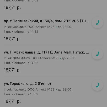
1 шт.
обновл. в 15:02
187,71 р.
пр-т Партизанский, д.150/а, пом. 202-206 (ТЦ "Момо")
InLek Фармико ООО Аптека №26
до 23:00
1 шт.
обновл. в 14:32
187,71 р.
ул. П.Мстиславца, д. 11 (ТЦ Dana Mall, 1 этаж, вход напротив инфоцентра м-на Green)
InLek ДКМ-ФАРМ ОДО Аптека №38
до 23:00
1 шт.
обновл. в 14:32
187,71 р.
ул. Горецкого, д. 2 (Гиппо)
InLek Фармико ООО Аптека №22
до 23:00
1 шт.
обновл. в 15:02
187,71 р.