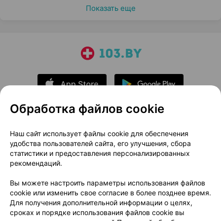
Показать еще
Обработка файлов cookie
О проекте
Новости проекта
Наш сайт использует файлы cookie для обеспечения
удобства пользователей сайта, его улучшения, сбора
Размещение рекламы
Медицинский маркетинг
статистики и предоставления персонализированных
Публичный договор
Доставка
рекомендаций.
Пользовательское соглашение
Вы можете настроить параметры использования файлов
Способы оплаты
Вакансии
Партнеры
cookie или изменить свое согласие в более позднее время.
Написать руководителю 103.by
Для получения дополнительной информации о целях,
сроках и порядке использования файлов cookie вы
Написать в поддержку